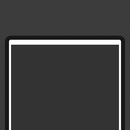
50308
מק"ט:
קטגוריות:
ברכות דקורטיביות
,
כללי
רוצים להתעדכן ראשונים על מבצעים והטבות?
בואו להיות חברים שלנו