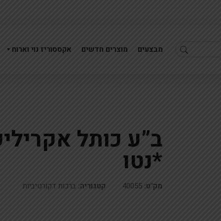
מבצעים
מוצרים חדשים
אקססוריז נוי וארוח
תיבה 50סמ זהב זכוכית מחוסמת40X20X50ס'מ
כותל ב"ע אקריליק זהב 37x26 *
*נטו
מק"ט:
40055
קטגוריה:
ברכות דקורטיביות