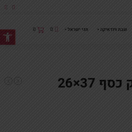
פתח
0
0
שבת ויודאיקה
חגי ישראל
ב”ע כותל אקריליק כסף 37×26
נטו