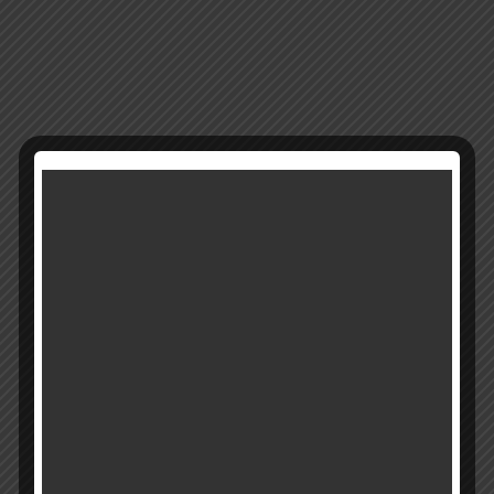
5062
מק"ט:
קטגוריה:
מבצעים
רוצים להתעדכן ראשונים על מבצעים והטבות?
בואו להיות חברים שלנו