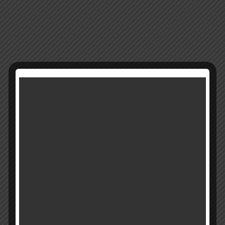
14378
מק"ט:
קטגוריה:
ברכות דקורטיביות
רוצים להתעדכן ראשונים על מבצעים והטבות?
בואו להיות חברים שלנו