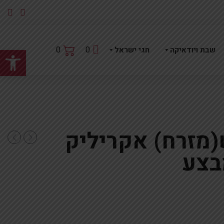
פתח
0
0
שבת ויודאיקה
חגי ישראל
(מזרח) אקריליק
במקום 42.6