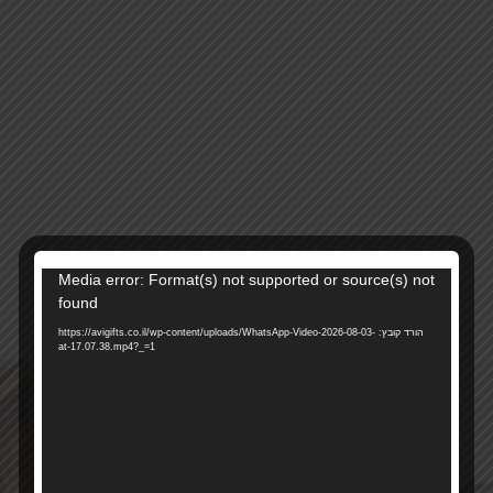
נגן
Media error: Format(s) not supported or source(s) not
31374
מק"ט:
וידאו
found
קטגוריה:
גביעים לקידוש
הורד קובץ: https://avigifts.co.il/wp-content/uploads/WhatsApp-Video-2026-08-03-
at-17.07.38.mp4?_=1
רוצים להתעדכן ראשונים על מבצעים והטבות?
בואו להיות חברים שלנו