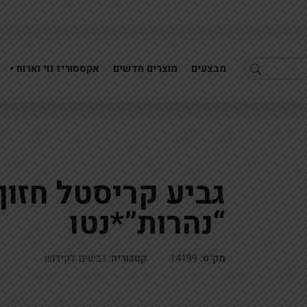
מבצעים
מוצרים חדשים
אקססוריז נוי וארוח
גביע קריסטל חזון
קופסא לאתרוג דמוי ע
גביע קריסטל חזון איש "נה
“נהרות”*נטו
מק"ט:
14199
קטגוריה:
גביעים לקידוש