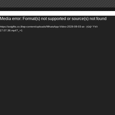
Media error: Format(s) not supported or source(s) not found
או
הורד קובץ: https://avigifts.co.il/wp-content/uploads/WhatsApp-Video-2026-08-03-at-
17.07.38.mp4?_=1