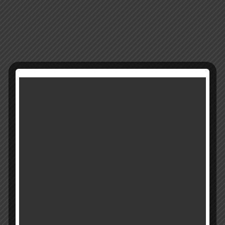
12133
מק"ט:
קטגוריה:
פמוטים קריסטל
רוצים להתעדכן ראשונים על מבצעים והטבות?
בואו להיות חברים שלנו