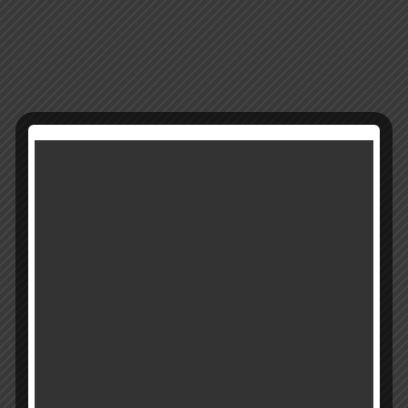
x164r
מק"ט:
קטגוריה:
חמסות מחזיקי מפתח קולבים
רוצים להתעדכן ראשונים על מבצעים והטבות?
בואו להיות חברים שלנו