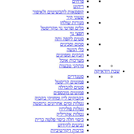
פרחים
ריהוט
קופסאות לתכשיטים ולאיפור
שעוני קיר
מנורות שולחן
כלים ופרטי נוי מקריסטל
חפצי נוי
סטים לקפה ותה
סכום וסכינים
כלי הגשה
חבקים ומפיונים
מערכות אוכל
מתקני טבעות
שבת ויודאיקה
סטנדרים
פמוטים קריסטל
סטים להבדלה
פמוטים מוכספים
בקבוקים ליין ומחזיקי בקבוק
נטלות ומים אחרונים נרוסטה
נטלות פולירזין
נטלות אקריליק
כיסוי חלה כיסוי פלטה כרית
גביעים לקידוש
ברכות דקורטיביות