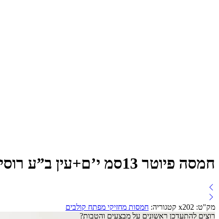
חמסה פיוטר 13סמ י’ם+עין ב”ע רוסית
חמסה פיוטר 13סמ י'ם+עין ב"ע צרפתית
חמסה פיוטר+פרסה 14סמ אמאיל ב"ב עברית*נטו
מק"ט:
x202
קטגוריה:
חמסות מחזיקי מפתח קולבים
רוצים להתעדכן ראשונים על מבצעים והטבות?