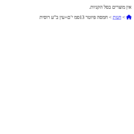
אין מוצרים בסל הקניות.
Home
>
חנות
>
חמסה פיוטר 13סמ י’ם+עין ב”ע רוסית