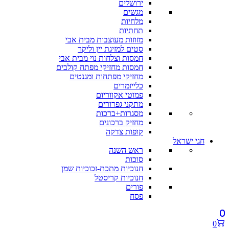
ירושלים
מגשים
מלחיות
תחתיות
מזוזות מעוצבות מבית אבי
סטים למזיגת יין וליקר
חמסות וצלחות נוי מבית אבי
חמסות מחזיקי מפתח קולבים
מחזיקי מפתחות ומגנטים
כלייזמרים
פמוטי אקווריום
מתקני גפרורים
מסגרות+ברכות
מחזיק ברכונים
קופות צדקה
חגי ישראל
ראש השנה
סוכות
חנוכיות מתכת-זכוכיות שמן
חנוכיות קריסטל
פורים
פסח
0
0