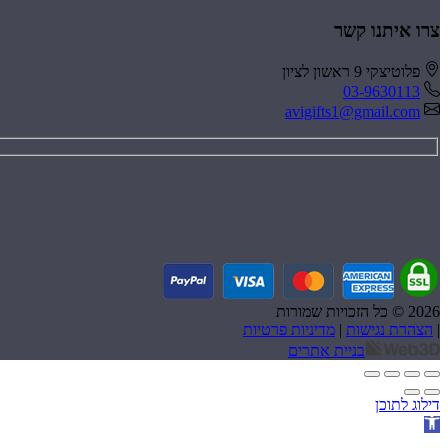
צרו איתנו קשר
פלוטיצקי 9 ראשון לציון
03-9630113
avigifts1@gmail.com
2026
©
כל הזכויות שמורות
|
הצהרת נגישות
|
מדיניות פרטיות
בניית אתרים
דילוג לתוכן
פתח סרגל נגישות