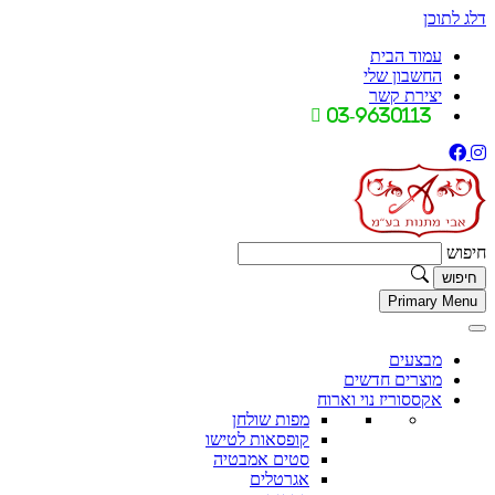
דלג לתוכן
עמוד הבית
החשבון שלי
יצירת קשר
03-9630113
חיפוש
Primary Menu
מבצעים
מוצרים חדשים
אקססוריז נוי וארוח
מפות שולחן
קופסאות לטישו
סטים אמבטיה
אגרטלים