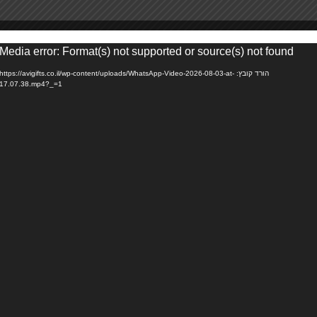
Media error: Format(s) not supported or source(s) not found
או
הורד קובץ: https://avigifts.co.il/wp-content/uploads/WhatsApp-Video-2026-08-03-at-
17.07.38.mp4?_=1