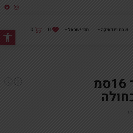
פתח
0
0
שבת ויודאיקה
חגי ישראל
חמסה רשת פיוטר 16סמ
חולה
ים