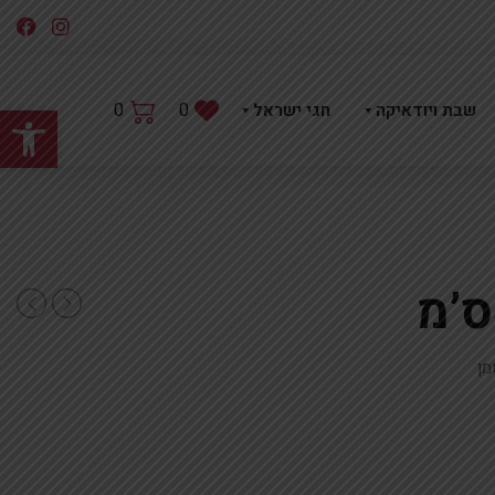
פתח
0
0
שבת ויודאיקה
חגי ישראל
זהב8X30ס'מ
מן