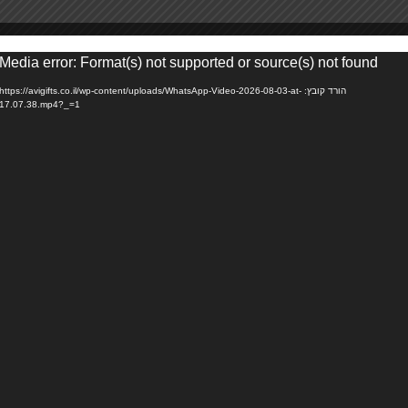
Media error: Format(s) not supported or source(s) not found
או
הורד קובץ: https://avigifts.co.il/wp-content/uploads/WhatsApp-Video-2026-08-03-at-
17.07.38.mp4?_=1