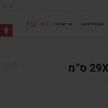
פתח
0
0
שבת ויודאיקה
חגי ישראל
23X25 ס"מ
ן