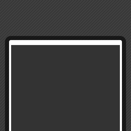
11647
מק"ט:
קטגוריה:
חנוכיות קריסטל
רוצים להתעדכן ראשונים על מבצעים והטבות?
בואו להיות חברים שלנו