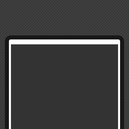
1611
מק"ט:
קטגוריה:
כיסוי חלה כיסוי פלטה כרית
רוצים להתעדכן ראשונים על מבצעים והטבות?
בואו להיות חברים שלנו