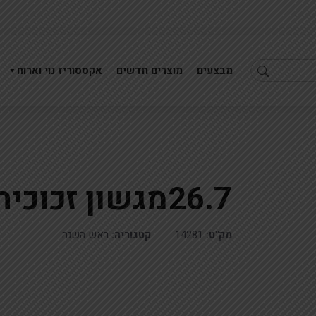
מבצעים
מוצרים חדשים
אקססוריז נוי וארוח
26.7מגשון זכוכית תפוח +קערית
2.8מגש שבת זכוכית פלקטה מוזהבת38X28
זוג פמוט קריסטל 16סמ
מק"ט:
14281
קטגוריה:
ראש השנה