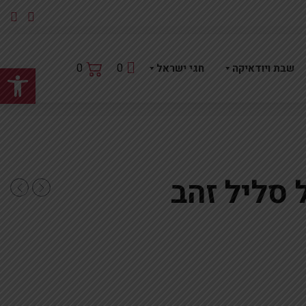
פתח
0
0
שבת ויודאיקה
חגי ישראל
סליל זהב
 למגילה 35ס'מ