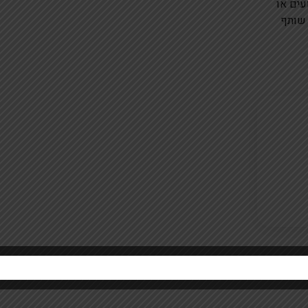
עים או
 שותף