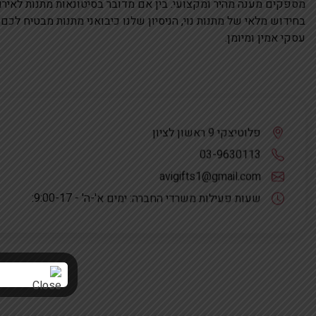
מספקים מענה מהיר ומקצועי. בין אם מדובר בסיטונאות מתנות לאירו
בחידוש מלאי של מתנות נוי, הניסיון שלנו כיבואני מתנות מבטיח לכם
עסקי אמין ומיומן.
פלוטיצקי 9 ראשון לציון
03-9630113
avigifts1@gmail.com
שעות פעילות משרדי החברה: ימים א'-ה' - 9:00-17: