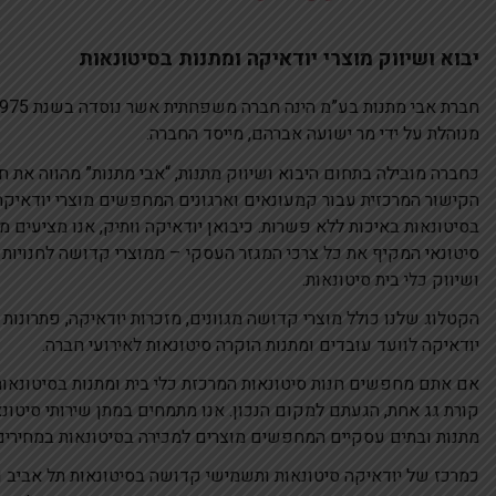
יבוא ושיווק מוצרי יודאיקה ומתנות בסיטונאות
מנוהלת על ידי מר ישועה אברהם, מייסד החברה.
כחברה מובילה בתחום היבוא ושיווק מתנות, “אבי מתנות” מהווה את חו
הקישור המרכזית עבור קמעונאים וארגונים המחפשים מוצרי יודאיקה
בסיטונאות באיכות ללא פשרות. כיבואן יודאיקה וותיק, אנו מציעים מ
סיטונאי המקיף את כל צרכי המגזר העסקי – ממוצרי קדושה לחנויות 
ושיווק כלי בית סיטונאות.
הקטלוג שלנו כולל מוצרי קדושה מגוונים, מזכרות יודאיקה, פתרונות
יודאיקה לוועד עובדים ומתנות הוקרה סיטונאות לאירועי חברה.
אם אתם מחפשים חנות סיטונאות המרכזת כלי בית ומתנות בסיטונאו
קורת גג אחת, הגעתם למקום הנכון. אנו מתמחים במתן שירותי סיטונא
מתנות ובתים עסקיים המחפשים מוצרים למכירה בסיטונאות במחירים 
כמרכז של יודאיקה סיטונאות ותשמישי קדושה בסיטונאות תל אביב וה