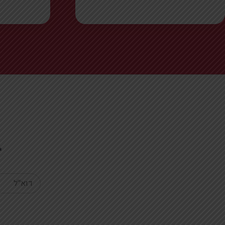
ב
Your email