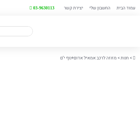
לג
עמוד הבית
החשבון שלי
יצירת קשר
03-9630113
תוכן
חיפוש
Home
>
חנות
>
מזוזה לרכב אמאיל אדום+נוף י’ם