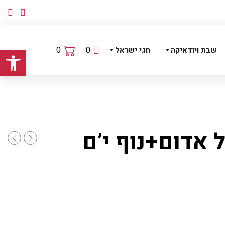
פתח
0
0
שבת ויודאיקה
חגי ישראל
 אדום+נוף י’ם