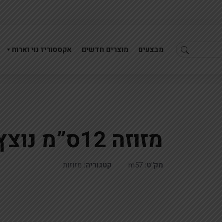
מבצעים
מוצרים חדשים
אקססוריז נוי וארוח
מזוזה 12ס”מ נוצץ מוכסף
מזוזה 12ס"מ נוצץ מוכסף בסיס י'ם
מזוזה 12ס"מ נוצץ שחור בסיס י'ם
מק"ט:
m57
קטגוריה:
מזוזות