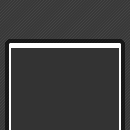
14001b
מק"ט:
קטגוריה:
מבצעים
רוצים להתעדכן ראשונים על מבצעים והטבות?
בואו להיות חברים שלנו