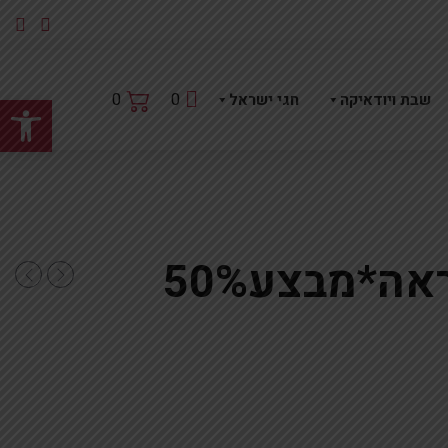
פתח
0
0
שבת ויודאיקה
חגי ישראל
מחזיק ברכונים מראה*מבצע50%
רים כסף*מבצע 50%