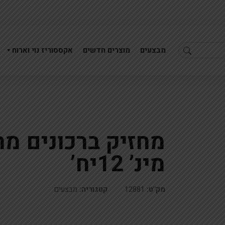
מבצעים
מוצרים חדשים
אקססוריז נוי וארוח
פמוט קריסטל 14סמ
מעמד מראה למצה עיטו
מינ’ 12יח’
מק"ט:
12881
קטגוריה:
מבצעים