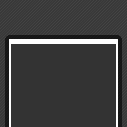
13575
מק"ט:
קטגוריה:
מבצעים
רוצים להתעדכן ראשונים על מבצעים והטבות?
בואו להיות חברים שלנו