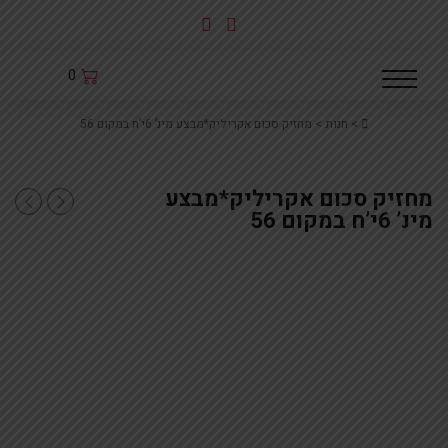
לג
תוכן
0
Home
>
חנות
>
מחזיק סכום אקריליק*מבצע מינ’ 6י’ח במקום 56
מחזיק סכום אקריליק*מבצע
מפת שולחן ג
סט תה קפה 
מינ’ 6י’ח במקום 56