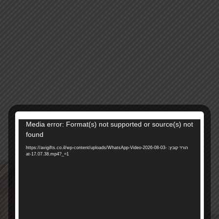
נגן
Media error: Format(s) not supported or source(s) not
c145
מק"ט:
וידאו
found
קטגוריה:
חמסות מחזיקי מפתח קולבים
הורד קובץ: https://avigifts.co.il/wp-content/uploads/WhatsApp-Video-2026-08-03-
at-17.07.38.mp4?_=1
רוצים להתעדכן ראשונים על מבצעים והטבות?
בואו להיות חברים שלנו