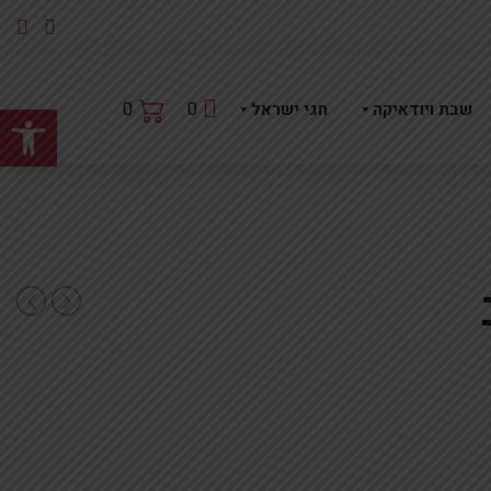
פתח
0
0
שבת ויודאיקה
חגי ישראל
קוף זהב*נטו
גרן מוזהבת 25ס'מ