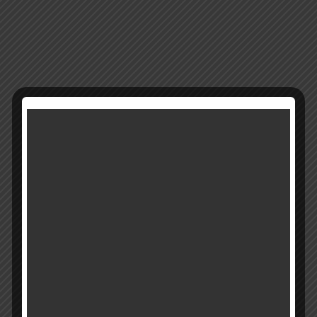
14474
מק"ט:
קטגוריה:
נטלות אקריליק
רוצים להתעדכן ראשונים על מבצעים והטבות?
בואו להיות חברים שלנו