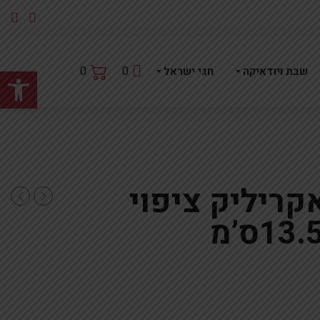
פתח
0
0
שבת ויודאיקה
חגי ישראל
לה אקריליק ציפוי