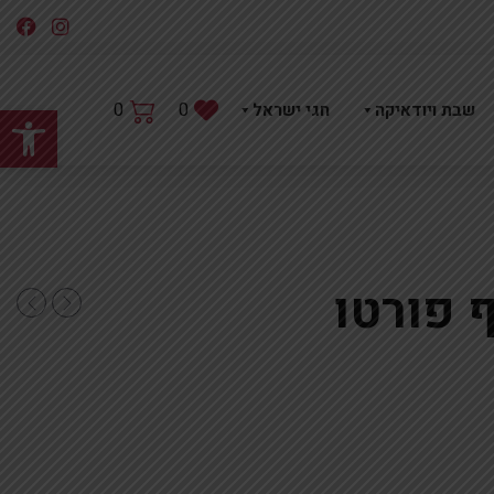
פתח
0
0
שבת ויודאיקה
חגי ישראל
 פורטו
טו