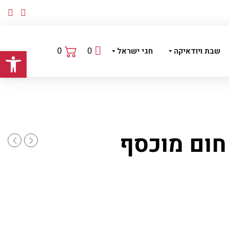
פתח
0
0
שבת ויודאיקה
חגי ישראל
חום מוכסף