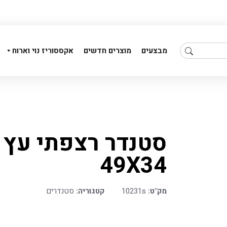
מבצעים
מוצרים חדשים
אקססוריז נוי וארוח
סטנדר רצפתי עץ 
קלף מזוזה 12ס"מ * נטו
נטלה נרוסטה*נטו
49X34
מק"ט:
10231s
קטגוריה:
סטנדרים