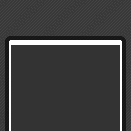
13466
מק"ט:
קטגוריה:
אגרטלים
רוצים להתעדכן ראשונים על מבצעים והטבות?
בואו להיות חברים שלנו