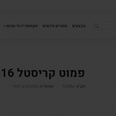
מבצעים
מוצרים חדשים
אקססוריז נוי וארוח
פמוט קריסטל 16סמ
פמוט קריסטל 7קנים 27סמ
סט הבדלה קריסטל לוטוס 
מק"ט:
13336s
קטגוריה:
פמוטים קריסטל