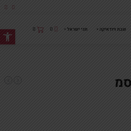
פתח
0
0
שבת ויודאיקה
חגי ישראל
מוזהב