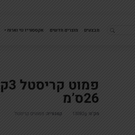
מבצעים
מוצרים חדשים
אקססוריז נוי וארוח
פמו
26.7מלחיה קריסטל פתוחה
חנוכיה קריסטל כנפיים לבןX37
26ס’מ
מק"ט:
13082g
קטגוריה:
פמוטים קריסטל