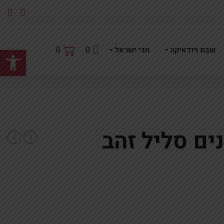
פתח
0
0
שבת ויודאיקה
חגי ישראל
ט קריסטל 3קנים סליל זהב
18*מבצע