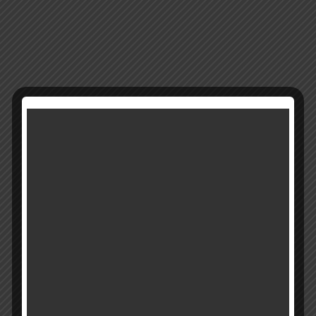
12329
מק"ט:
קטגוריה:
מבצעים
רוצים להתעדכן ראשונים על מבצעים והטבות?
בואו להיות חברים שלנו