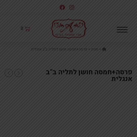
לג
תוכן
0
Home
>
חנות
>
פרסה+חמסה חושן לתליה ב”ב אנגלית
פרסה+חמסה חושן לתליה ב”ב
כיסוי שקע 4יח (מ
מתקן דו שי
אנגלית