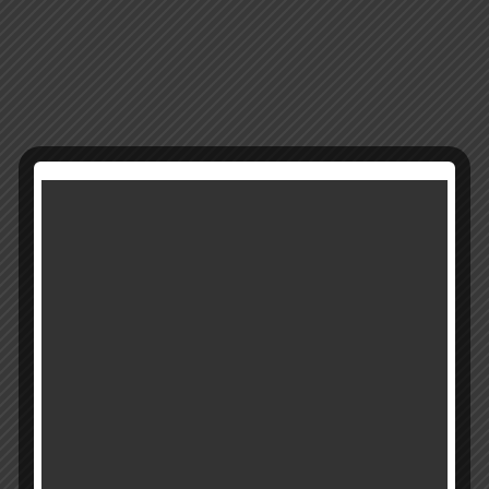
14277
מק"ט:
קטגוריה:
מבצעים
רוצים להתעדכן ראשונים על מבצעים והטבות?
בואו להיות חברים שלנו