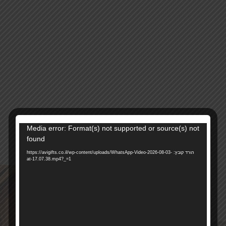
נגן
Media error: Format(s) not supported or source(s) not
24044
מק"ט:
וידאו
found
קטגוריה:
ירושלים
הורד קובץ: https://avigifts.co.il/wp-content/uploads/WhatsApp-Video-2026-08-03-
at-17.07.38.mp4?_=1
רוצים להתעדכן ראשונים על מבצעים והטבות?
בואו להיות חברים שלנו