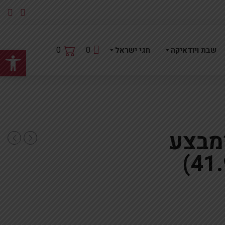
פתח
0
0
שבת ויודאיקה
חגי ישראל
מבצע