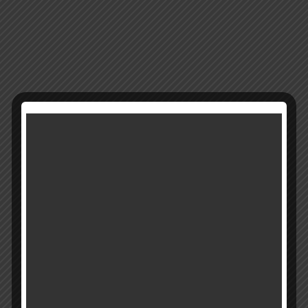
13792
מק"ט:
קטגוריה:
מבצעים
רוצים להתעדכן ראשונים על מבצעים והטבות?
בואו להיות חברים שלנו