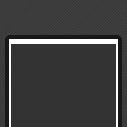
14306
מק"ט:
קטגוריה:
מבצעים
רוצים להתעדכן ראשונים על מבצעים והטבות?
בואו להיות חברים שלנו