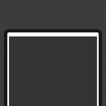
13705s
מק"ט:
קטגוריה:
מגשים
רוצים להתעדכן ראשונים על מבצעים והטבות?
בואו להיות חברים שלנו