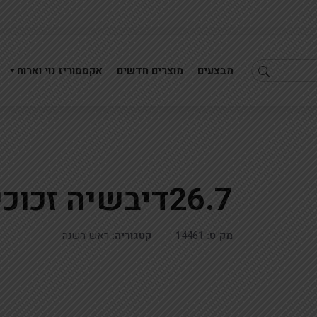
מבצעים
מוצרים חדשים
אקססוריז נוי וארוח
26.7דיבשיה זכוכית
2.8 48יח ברכת העסק מראה 30X40ס'מ
26.7דיבשיה זכוכית ענבר
מק"ט:
14461
קטגוריה:
ראש השנה