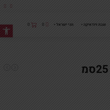
פתח
0
0
שבת ויודאיקה
חגי ישראל
21