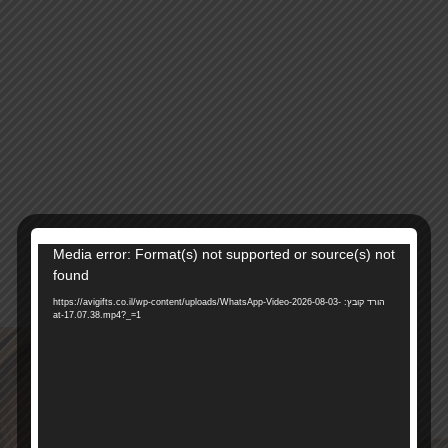
נגן
Media error: Format(s) not supported or source(s) not
13846
מק"ט:
וידאו
found
קטגוריה:
שעוני קיר
הורד קובץ: https://avigifts.co.il/wp-content/uploads/WhatsApp-Video-2026-08-03-
at-17.07.38.mp4?_=1
רוצים להתעדכן ראשונים על מבצעים והטבות?
בואו להיות חברים שלנו