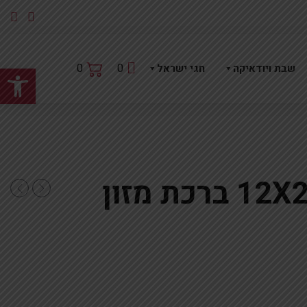
פתח
0
0
שבת ויודאיקה
חגי ישראל
מעמד אקריליק 12X21 ברכת מזון