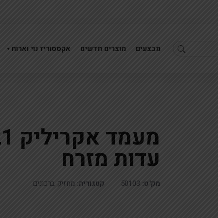
מבצעים
מוצרים חדשים
אקססוריז נוי וארוח
1.8מ"א אקריליק מטפטף גוון שמפניה
מעמד אקריליק+ 17X20 ברכת מזון עדות מזרח
עדות מזרח
מק"ט:
50103
קטגוריה:
מחזיק ברכונים