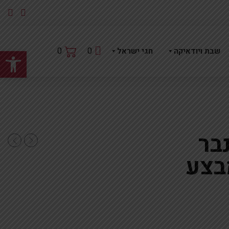
פתח
0
0
שבת ויודאיקה
חגי ישראל
בר
בצע